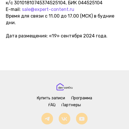
к/с 30101810745374525104, БИК 044525104
етлана Ковалёва, эксперт по экспертному контенту:
услуги
,
блог по экспертному конте
E-mail:
sale@expert-content.ru
Время для связи с 11.00 до 17.00 (МСК) в будние
дни.
Дата размещения: «19» сентября 2024 года.
Купить записи
Программа
FAQ
Партнеры